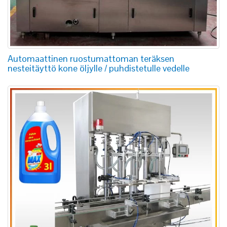
Automaattinen ruostumattoman teräksen
nesteitäyttö kone öljylle / puhdistetulle vedelle