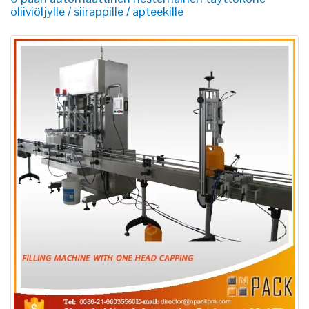
oliiviöljylle / siirappille / apteekille