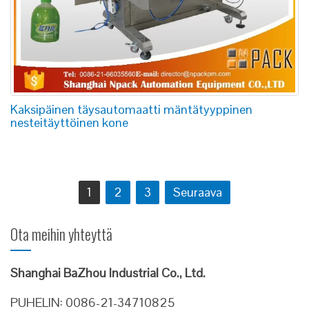
Kaksipäinen täysautomaatti mäntätyyppinen
nesteitäyttöinen kone
Artikkelien
1
2
3
Seuraava
selaus
Ota meihin yhteyttä
Shanghai BaZhou Industrial Co., Ltd.
PUHELIN: 0086-21-34710825