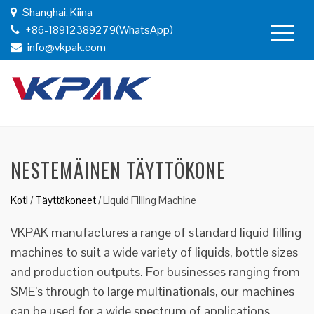
Shanghai, Kiina
+86-18912389279(WhatsApp)
info@vkpak.com
NESTEMÄINEN TÄYTTÖKONE
Koti
/
Täyttökoneet
/
Liquid Filling Machine
VKPAK manufactures a range of standard liquid filling
machines to suit a wide variety of liquids, bottle sizes
and production outputs. For businesses ranging from
SME’s through to large multinationals, our machines
can be used for a wide spectrum of applications.