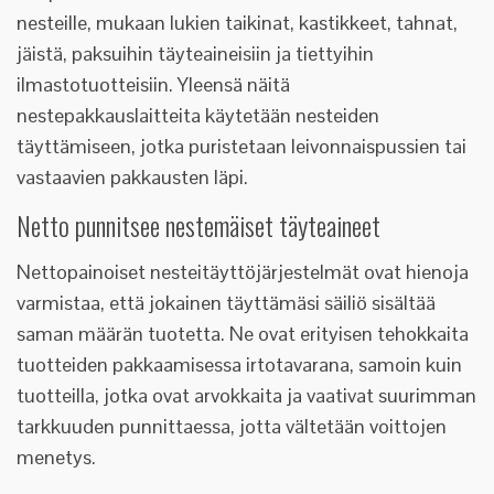
nesteille, mukaan lukien taikinat, kastikkeet, tahnat,
jäistä, paksuihin täyteaineisiin ja tiettyihin
ilmastotuotteisiin. Yleensä näitä
nestepakkauslaitteita käytetään nesteiden
täyttämiseen, jotka puristetaan leivonnaispussien tai
vastaavien pakkausten läpi.
Netto punnitsee nestemäiset täyteaineet
Nettopainoiset nesteitäyttöjärjestelmät ovat hienoja
varmistaa, että jokainen täyttämäsi säiliö sisältää
saman määrän tuotetta. Ne ovat erityisen tehokkaita
tuotteiden pakkaamisessa irtotavarana, samoin kuin
tuotteilla, jotka ovat arvokkaita ja vaativat suurimman
tarkkuuden punnittaessa, jotta vältetään voittojen
menetys.