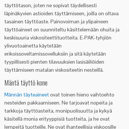
täyttötason, joten ne sopivat täydellisesti
läpinäkyvien astioiden täyttämiseen, joilla on oltava
tasainen täyttöaste. Painovoiman ja ylipaineen
täyttöaineet on suunniteltu käsittelemään ohuita ja
keskisuuria viskositeettituotteita. E-PAK-tyhjiön
ylivuotoainetta käytetään
erikoissoveltamissovelluksiin ja sitä käytetään
tyypillisesti pienten tilavuuksien lasisäiliöiden
täyttämiseen matalan viskositeetin nesteillä.
Mäntä täyttö kone
Männän täyteaineet
ovat toinen hieno vaihtoehto
nesteiden pakkaamiseen. Ne tarjoavat nopeita ja
tarkkoja täyttöasteita, monipuolisuutta ja kykyä
käsitellä monia erityyppisiä tuotteita, ja he ovat
lempeitä tuotteille. Ne ovat ihanteellisia viskoosille