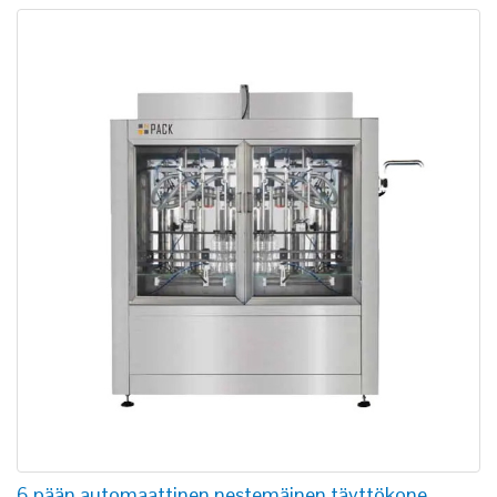
6 pään automaattinen nestemäinen täyttökone