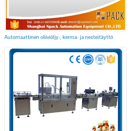
Automaattinen oliiviöljy-, kerma- ja nesteitäyttö