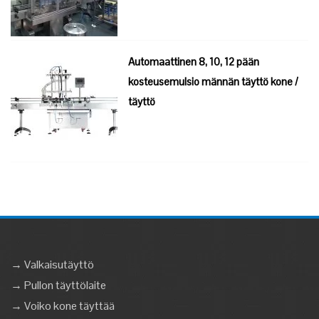
Automaattinen 8, 10, 12 pään
kosteusemulsio männän täyttö kone /
täyttö
→ Valkaisutäyttö
→ Pullon täyttölaite
→ Voiko kone täyttää