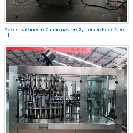
Automaattinen männän nestemäyttöinen kone 50ml
- 1L