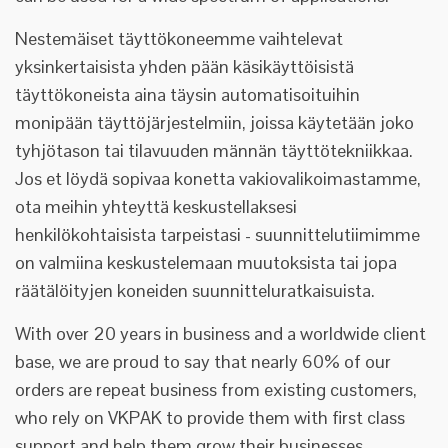
Nestemäiset täyttökoneemme vaihtelevat
yksinkertaisista yhden pään käsikäyttöisistä
täyttökoneista aina täysin automatisoituihin
monipään täyttöjärjestelmiin, joissa käytetään joko
tyhjötason tai tilavuuden männän täyttötekniikkaa.
Jos et löydä sopivaa konetta vakiovalikoimastamme,
ota meihin yhteyttä keskustellaksesi
henkilökohtaisista tarpeistasi - suunnittelutiimimme
on valmiina keskustelemaan muutoksista tai jopa
räätälöityjen koneiden suunnitteluratkaisuista.
With over 20 years in business and a worldwide client
base, we are proud to say that nearly 60% of our
orders are repeat business from existing customers,
who rely on VKPAK to provide them with first class
support and help them grow their businesses.