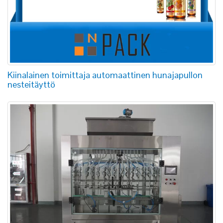
Kiinalainen toimittaja automaattinen hunajapullon
nesteitäyttö