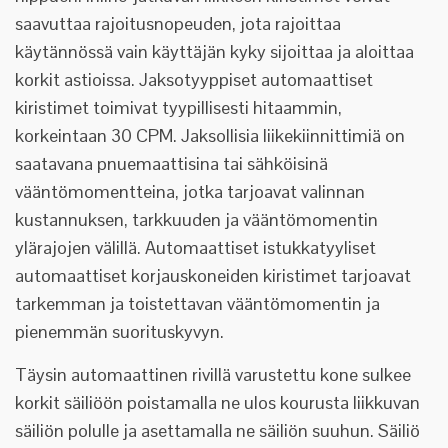
saavuttaa rajoitusnopeuden, jota rajoittaa
käytännössä vain käyttäjän kyky sijoittaa ja aloittaa
korkit astioissa. Jaksotyyppiset automaattiset
kiristimet toimivat tyypillisesti hitaammin,
korkeintaan 30 CPM. Jaksollisia liikekiinnittimiä on
saatavana pnuemaattisina tai sähköisinä
vääntömomentteina, jotka tarjoavat valinnan
kustannuksen, tarkkuuden ja vääntömomentin
ylärajojen välillä. Automaattiset istukkatyyliset
automaattiset korjauskoneiden kiristimet tarjoavat
tarkemman ja toistettavan vääntömomentin ja
pienemmän suorituskyvyn.
Täysin automaattinen rivillä varustettu kone sulkee
korkit säiliöön poistamalla ne ulos kourusta liikkuvan
säiliön polulle ja asettamalla ne säiliön suuhun. Säiliö