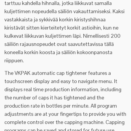
tarttuu kahdella hihnalla, jotka liikkuvat samalla
kuljettimen nopeudella säiliön vakauttamiseksi. Kaksi
vastakkaista ja sykkivää korkin kiristyshihnaa
kiristävät sitten kierteitetyt korkit astioihin, kun ne
kulkevat liikkuvan kuljettimen läpi. Nimellisesti 200
säiliön rajausnopeudet ovat saavutettavissa tällä
koneella korkin koosta ja säiliön kokoonpanosta
riippuen.
The VKPAK automatic cap tightener features a
touchscreen display and easy to navigate menu. It
displays real time production information, including
the number of caps it has tightened and the
production rate in bottles per minute. All program
adjustments are at your fingertips to provide you with
complete control over the capping machine. Capping
programs can be saved and stored for future use.