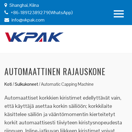
Shanghai, Kiina
+86-18912389279(WhatsApp)
info@vkpak.com
AUTOMAATTINEN RAJAUSKONE
Koti
/
Sulkukoneet
/
Automatic Capping Machine
Automaattiset korkkien kiristimet edellyttävät vain,
että käyttäjä asettaa korkin säiliöön; korkkilaite
käsittelee säiliön ja vääntömomentin kierteitetyt
korkit automaattisesti tiiviyteen kiristysnopeudesta
riippuen. Inline-jatkuvan liikkeen kiristimet voivat