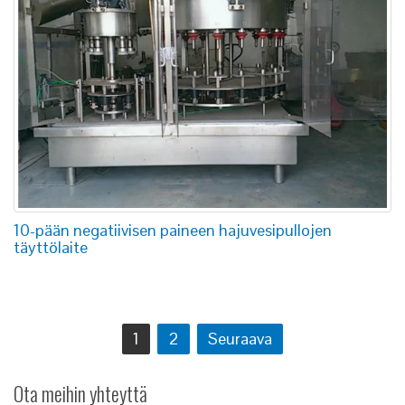
10-pään negatiivisen paineen hajuvesipullojen
täyttölaite
Artikkelien
1
2
Seuraava
selaus
Ota meihin yhteyttä