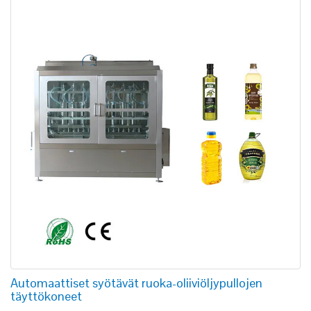
Automaattiset syötävät ruoka-oliiviöljypullojen
täyttökoneet