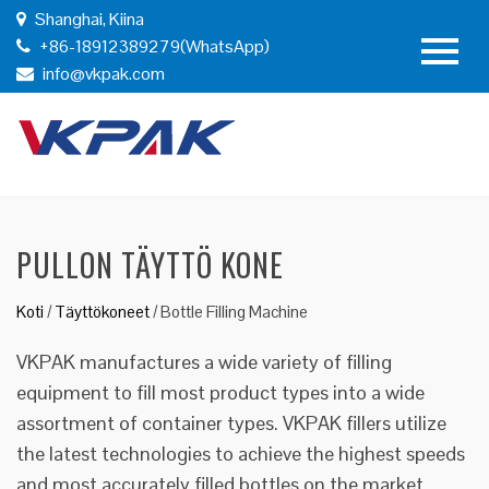
Shanghai, Kiina
+86-18912389279(WhatsApp)
info@vkpak.com
PULLON TÄYTTÖ KONE
Koti
/
Täyttökoneet
/
Bottle Filling Machine
VKPAK manufactures a wide variety of filling
equipment to fill most product types into a wide
assortment of container types. VKPAK fillers utilize
the latest technologies to achieve the highest speeds
and most accurately filled bottles on the market.