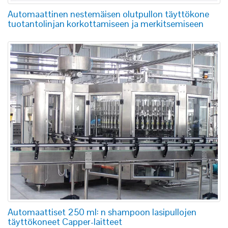
Automaattinen nestemäisen olutpullon täyttökone
tuotantolinjan korkottamiseen ja merkitsemiseen
Automaattiset 250 ml: n shampoon lasipullojen
täyttökoneet Capper-laitteet