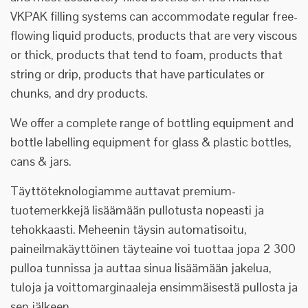
VKPAK filling systems can accommodate regular free-
flowing liquid products, products that are very viscous
or thick, products that tend to foam, products that
string or drip, products that have particulates or
chunks, and dry products.
We offer a complete range of bottling equipment and
bottle labelling equipment for glass & plastic bottles,
cans & jars.
Täyttöteknologiamme auttavat premium-
tuotemerkkejä lisäämään pullotusta nopeasti ja
tehokkaasti. Meheenin täysin automatisoitu,
paineilmakäyttöinen täyteaine voi tuottaa jopa 2 300
pulloa tunnissa ja auttaa sinua lisäämään jakelua,
tuloja ja voittomarginaaleja ensimmäisestä pullosta ja
sen jälkeen.