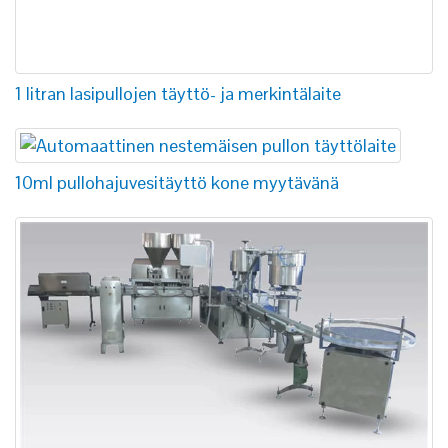
1 litran lasipullojen täyttö- ja merkintälaite
10ml pullohajuvesitäyttö kone myytävänä