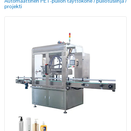
Automaattinen PET-pullon täyttökone / pullotuslinja /
projekti