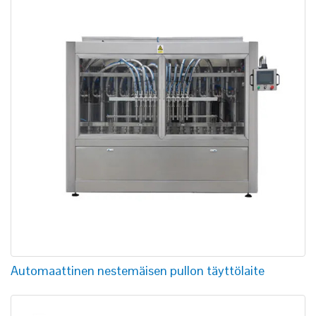
Automaattinen nestemäisen pullon täyttölaite