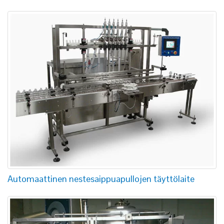
Automaattinen nestesaippuapullojen täyttölaite