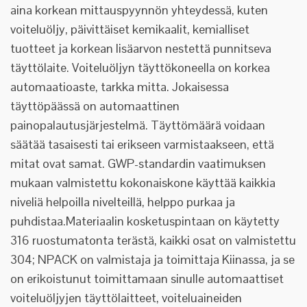
aina korkean mittauspyynnön yhteydessä, kuten
voiteluöljy, päivittäiset kemikaalit, kemialliset
tuotteet ja korkean lisäarvon nestettä punnitseva
täyttölaite. Voiteluöljyn täyttökoneella on korkea
automaatioaste, tarkka mitta. Jokaisessa
täyttöpäässä on automaattinen
painopalautusjärjestelmä. Täyttömäärä voidaan
säätää tasaisesti tai erikseen varmistaakseen, että
mitat ovat samat. GWP-standardin vaatimuksen
mukaan valmistettu kokonaiskone käyttää kaikkia
niveliä helpoilla nivelteillä, helppo purkaa ja
puhdistaa.Materiaalin kosketuspintaan on käytetty
316 ruostumatonta terästä, kaikki osat on valmistettu
304; NPACK on valmistaja ja toimittaja Kiinassa, ja se
on erikoistunut toimittamaan sinulle automaattiset
voiteluöljyjen täyttölaitteet, voiteluaineiden