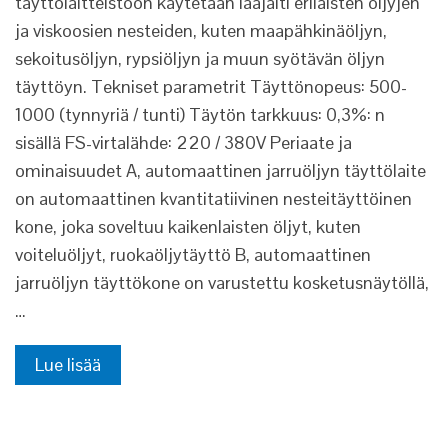
täyttölaitteistoon käytetään laajalti erilaisten öljyjen
ja viskoosien nesteiden, kuten maapähkinäöljyn,
sekoitusöljyn, rypsiöljyn ja muun syötävän öljyn
täyttöyn. Tekniset parametrit Täyttönopeus: 500-
1000 (tynnyriä / tunti) Täytön tarkkuus: 0,3%: n
sisällä FS-virtalähde: 220 / 380V Periaate ja
ominaisuudet A, automaattinen jarruöljyn täyttölaite
on automaattinen kvantitatiivinen nesteitäyttöinen
kone, joka soveltuu kaikenlaisten öljyt, kuten
voiteluöljyt, ruokaöljytäyttö B, automaattinen
jarruöljyn täyttökone on varustettu kosketusnäytöllä,
…
Lue lisää