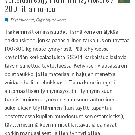
200 litran rumpu
Täyttökoneet
,
Öljyntäyttö kone
Tärkeimmät ominaisuudet Tämä kone on älykäs
pakkauskone, jonka pääasiallinen tarkoitus on täyttää
100-300 kg neste tynnyrissä. Pääkehyksessä
käytetään korkealaatuista SS304-karkaistua lasiovia,
täysin suljettua täytettäessä. Kehyksen yläosassa on
poistoaukko, jotta materiaalin hajujen menetys
voidaan hallita tehokkaasti. Tämä kone integroi
automaattisen tynnyrinsyötön - tynnyrin suun
tunnistaminen - tynnyrin suun suuntautuminen -
sukelluksen täyttäminen (kun täyttö tapahtuu
nostettaessa kuplien muodostumisen estämiseksi),
täyttymisen jälkeen ihmiset laittavat ja painavat
korkin manuaalisesti, sitten tynnyri ottaa