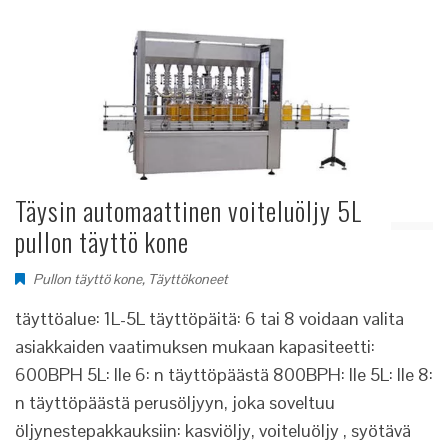
Täysin automaattinen voiteluöljy 5L
pullon täyttö kone
Pullon täyttö kone
,
Täyttökoneet
täyttöalue: 1L-5L täyttöpäitä: 6 tai 8 voidaan valita
asiakkaiden vaatimuksen mukaan kapasiteetti:
600BPH 5L: lle 6: n täyttöpäästä 800BPH: lle 5L: lle 8:
n täyttöpäästä perusöljyyn, joka soveltuu
öljynestepakkauksiin: kasviöljy, voiteluöljy , syötävä