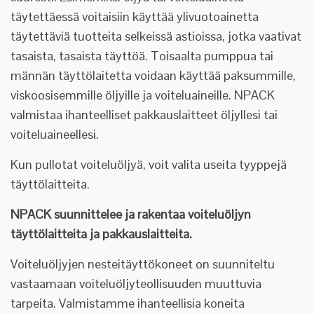
täytettäessä voitaisiin käyttää ylivuotoainetta
täytettäviä tuotteita selkeissä astioissa, jotka vaativat
tasaista, tasaista täyttöä. Toisaalta pumppua tai
männän täyttölaitetta voidaan käyttää paksummille,
viskoosisemmille öljyille ja voiteluaineille. NPACK
valmistaa ihanteelliset pakkauslaitteet öljyllesi tai
voiteluaineellesi.
Kun pullotat voiteluöljyä, voit valita useita tyyppejä
täyttölaitteita.
NPACK suunnittelee ja rakentaa voiteluöljyn
täyttölaitteita ja pakkauslaitteita.
Voiteluöljyjen nesteitäyttökoneet on suunniteltu
vastaamaan voiteluöljyteollisuuden muuttuvia
tarpeita. Valmistamme ihanteellisia koneita