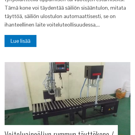
Tämä kone voi täydentää säiliön sisääntulon, mitata
täyttöä, säiliön ulostulon automaattisesti, se on
ihanteellinen laite voiteluteollisuudessa,…
Lue lisää
Voiteluaineöljyn rummun täyttökone /