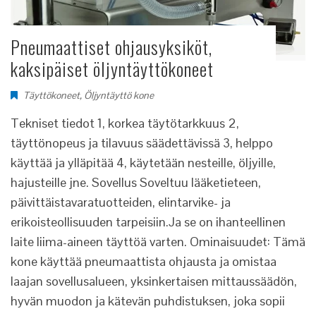
Pneumaattiset ohjausyksiköt,
kaksipäiset öljyntäyttökoneet
Täyttökoneet
,
Öljyntäyttö kone
Tekniset tiedot 1, korkea täytötarkkuus 2,
täyttönopeus ja tilavuus säädettävissä 3, helppo
käyttää ja ylläpitää 4, käytetään nesteille, öljyille,
hajusteille jne. Sovellus Soveltuu lääketieteen,
päivittäistavaratuotteiden, elintarvike- ja
erikoisteollisuuden tarpeisiin.Ja se on ihanteellinen
laite liima-aineen täyttöä varten. Ominaisuudet: Tämä
kone käyttää pneumaattista ohjausta ja omistaa
laajan sovellusalueen, yksinkertaisen mittaussäädön,
hyvän muodon ja kätevän puhdistuksen, joka sopii