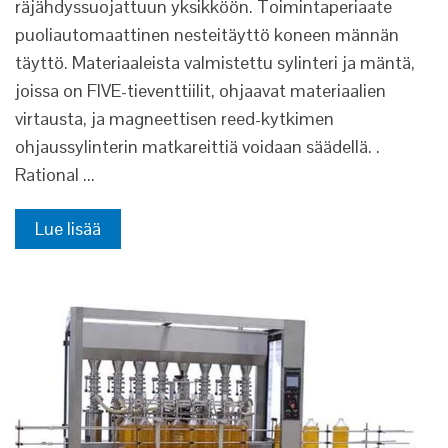
räjähdyssuojattuun yksikköön. Toimintaperiaate
puoliautomaattinen nesteitäyttö koneen männän
täyttö. Materiaaleista valmistettu sylinteri ja mäntä,
joissa on FIVE-tieventtiilit, ohjaavat materiaalien
virtausta, ja magneettisen reed-kytkimen
ohjaussylinterin matkareittiä voidaan säädellä. .
Rational ...
Lue lisää