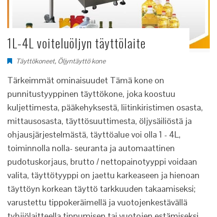
1L-4L voiteluöljyn täyttölaite
Täyttökoneet
,
Öljyntäyttö kone
Tärkeimmät ominaisuudet Tämä kone on
punnitustyyppinen täyttökone, joka koostuu
kuljettimesta, pääkehyksestä, liitinkiristimen osasta,
mittausosasta, täyttösuuttimesta, öljysäiliöstä ja
ohjausjärjestelmästä, täyttöalue voi olla 1 - 4L,
toiminnolla nolla- seuranta ja automaattinen
pudotuskorjaus, brutto / nettopainotyyppi voidaan
valita, täyttötyyppi on jaettu karkeaseen ja hienoan
täyttöyn korkean täyttö tarkkuuden takaamiseksi;
varustettu tippokeräimellä ja vuotojenkestävällä
tyhjiölaitteella tippumisen tai vuotojen estämiseksi.