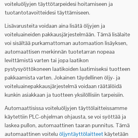
voiteluöljyjen täyttötarpeidesi hoitamiseen ja
tuotantotavoitteidesi täyttämiseen.
Lisävarusteita voidaan aina lisätä öljyjen ja
voiteluaineiden pakkausjärjestelmään. Tämä lisälaite
voi sisältää purkamattoman automaation lisäyksen,
automaattisen merkinnän tuotetarran nopeaa
levittämistä varten tai jopa laatikon
pystysyöttökoneen laatikoiden laatimiseksi tuotteen
pakkaamista varten. Jokainen täydellinen öljy- ja
voiteluainepakkausjärjestelmä voidaan räätälöidä
kunkin asiakkaan ja tuotteen yksilöllisiin tarpeisiin.
Automaattisissa voiteluöljyjen täyttölaitteissamme
käytettiin PLC-ohjelman ohjausta, se voi syöttää ja
laskea pullon, automaattinen taaran punnitus. Tämä
automaattinen voitelu
öljyntäyttölaitteet
käytetään