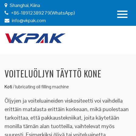
Shanghai, Kiina
+86-18912389279(WhatsApp)
info@vkpak.com
VOITELUÖLJYN TÄYTTÖ KONE
Koti
/
lubricating oil filling machine
Öljyjen ja voiteluaineiden viskositeetti voi vaihdella
erittäin matalasta erittäin korkeaan, mikä puolestaan
tarkoittaa, että pakkaustekniikat, joita käytetään
monilla tämän alan tuotteilla, vaihtelevat myös
suuresti. Esimerkiksi öljyä tai voiteluainetta