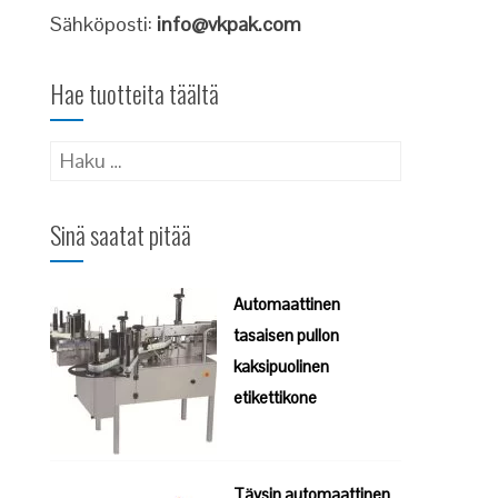
Sähköposti:
info@vkpak.com
Hae tuotteita täältä
Haku:
Sinä saatat pitää
Automaattinen
tasaisen pullon
kaksipuolinen
etikettikone
Täysin automaattinen