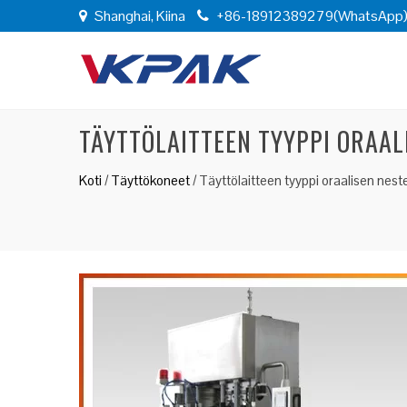
Shanghai, Kiina
+86-18912389279(WhatsApp
TÄYTTÖLAITTEEN TYYPPI ORAAL
Koti
/
Täyttökoneet
/
Täyttölaitteen tyyppi oraalisen nest