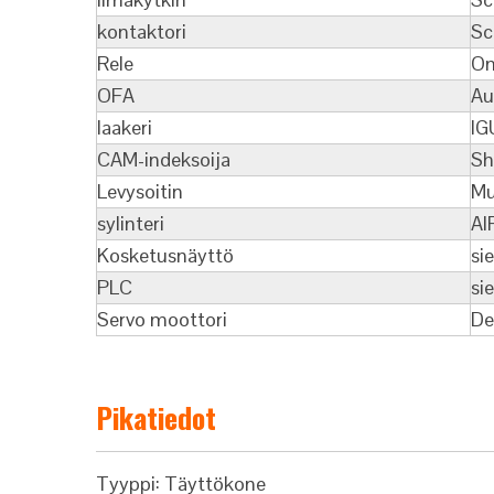
kontaktori
Sc
Rele
O
OFA
Au
laakeri
IG
CAM-indeksoija
Sh
Levysoitin
Mu
sylinteri
AI
Kosketusnäyttö
si
PLC
si
Servo moottori
De
Pikatiedot
Tyyppi: Täyttökone