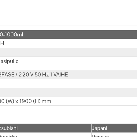
00-1000ml
PH
lasipullo
3FASE / 220 V 50 Hz 1 VAIHE
00 (W) x 1900 (H) mm
tsubishi
Japani
hneider
Ranska