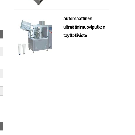
Automaattinen
ultraäänimuoviputken
täyttötiiviste