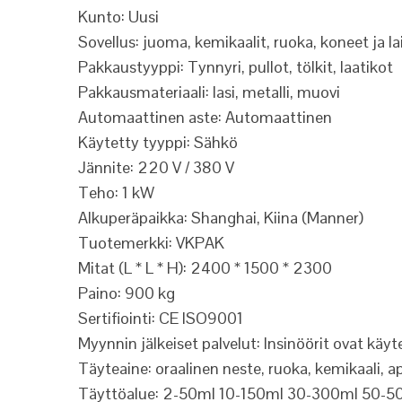
Kunto: Uusi
Sovellus: juoma, kemikaalit, ruoka, koneet ja lait
Pakkaustyyppi: Tynnyri, pullot, tölkit, laatikot
Pakkausmateriaali: lasi, metalli, muovi
Automaattinen aste: Automaattinen
Käytetty tyyppi: Sähkö
Jännite: 220 V / 380 V
Teho: 1 kW
Alkuperäpaikka: Shanghai, Kiina (Manner)
Tuotemerkki: VKPAK
Mitat (L * L * H): 2400 * 1500 * 2300
Paino: 900 kg
Sertifiointi: CE ISO9001
Myynnin jälkeiset palvelut: Insinöörit ovat käy
Täyteaine: oraalinen neste, ruoka, kemikaali, a
Täyttöalue: 2-50ml 10-150ml 30-300ml 50-