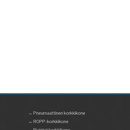
→ Pneumaattinen korkkikone
→ ROPP-korkkikone
→ Pyörivä korkkikone