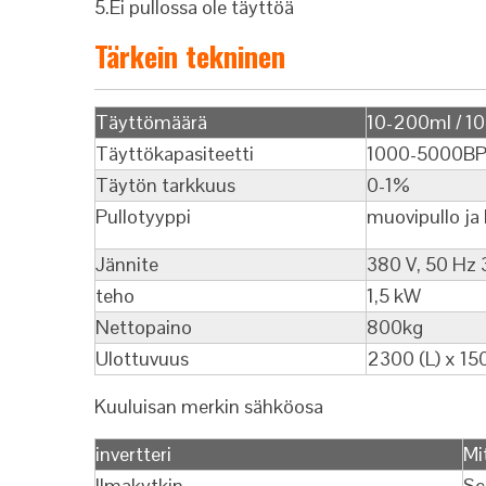
5.Ei pullossa ole täyttöä
Tärkein tekninen
Täyttömäärä
10-200ml / 1
Täyttökapasiteetti
1000-5000B
Täytön tarkkuus
0-1%
Pullotyyppi
muovipullo ja 
Jännite
380 V, 50 Hz 
teho
1,5 kW
Nettopaino
800kg
Ulottuvuus
2300 (L) x 15
Kuuluisan merkin sähköosa
invertteri
Mi
Ilmakytkin
Sc