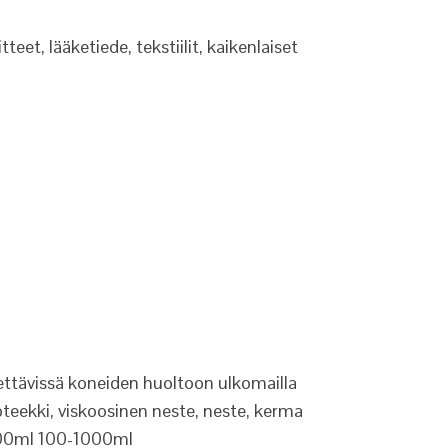
teet, lääketiede, tekstiilit, kaikenlaiset
tettävissä koneiden huoltoon ulkomailla
pteekki, viskoosinen neste, neste, kerma
500ml 100-1000ml