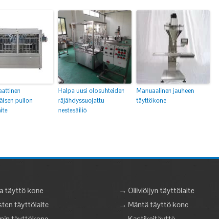
attinen
Halpa uusi olosuhteiden
Manuaalinen jauheen
äisen pullon
räjähdyssuojattu
täyttökone
ite
nestesäiliö
a täyttö kone
→ Oliiviöljyn täyttölaite
en täyttölaite
→ Mäntä täyttö kone
pin täyttökone
→ Kastikeitäyttö