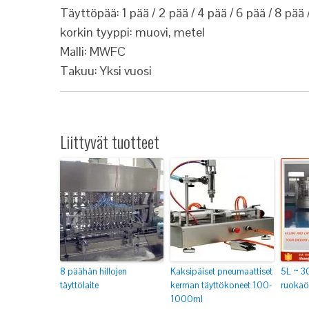
Täyttöpää: 1 pää / 2 pää / 4 pää / 6 pää / 8 pää 
korkin tyyppi: muovi, metel
Malli: MWFC
Takuu: Yksi vuosi
Liittyvät tuotteet
8 päähän hillojen
Kaksipäiset pneumaattiset
5L ~ 30
täyttölaite
kerman täyttökoneet 100-
ruokaöl
1000ml