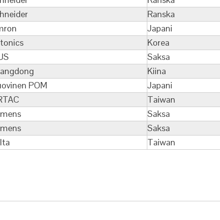
hneider
Ranska
mron
Japani
tonics
Korea
US
Saksa
angdong
Kiina
ovinen POM
Japani
RTAC
Taiwan
emens
Saksa
emens
Saksa
lta
Taiwan