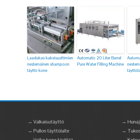
Laadukas kaksisuuttimien
Automatic 20 Liter Barrel
Automa
nestemäinen shampoon
Pure Water Filling Machine
nestem
täyttö kone
täyttöla
→ Valkaisutäyttö
→ Hunaj
→ Pullon täyttölaite
→ Tukost
→ Voiko kone täyttää
→ Ketsu