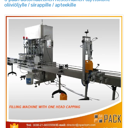
oliiviöljylle / siirappille / apteekille