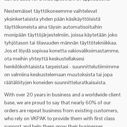
Nestemäiset täyttökoneemme vaihtelevat
yksinkertaisista yhden pään käsikäyttöisistä
täyttökoneista aina täysin automatisoituihin
monipään täyttöjärjestelmiin, joissa käytetään joko
tyhjötason tai tilavuuden männän täyttötekniikkaa.
Jos et löydä sopivaa konetta vakiovalikoimastamme,
ota meihin yhteyttä keskustellaksesi
henkilökohtaisista tarpeistasi - suunnittelutiimimme
on valmiina keskustelemaan muutoksista tai jopa
räätälöityjen koneiden suunnitteluratkaisuista.
With over 20 years in business and a worldwide client
base, we are proud to say that nearly 60% of our
orders are repeat business from existing customers,
who rely on VKPAK to provide them with first class
support and help them grow their businesses.