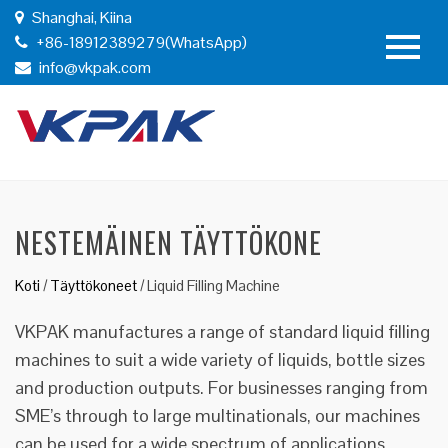
Shanghai, Kiina
+86-18912389279(WhatsApp)
info@vkpak.com
NESTEMÄINEN TÄYTTÖKONE
Koti
/
Täyttökoneet
/
Liquid Filling Machine
VKPAK manufactures a range of standard liquid filling
machines to suit a wide variety of liquids, bottle sizes
and production outputs. For businesses ranging from
SME’s through to large multinationals, our machines
can be used for a wide spectrum of applications.