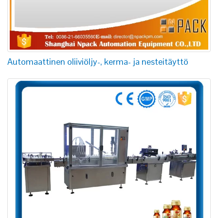
Automaattinen oliiviöljy-, kerma- ja nesteitäyttö