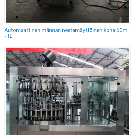
Automaattinen männän nestemäyttöinen kone 50ml
- 1L