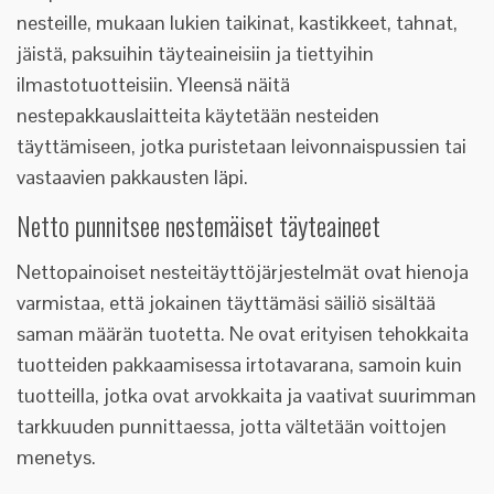
nesteille, mukaan lukien taikinat, kastikkeet, tahnat,
jäistä, paksuihin täyteaineisiin ja tiettyihin
ilmastotuotteisiin. Yleensä näitä
nestepakkauslaitteita käytetään nesteiden
täyttämiseen, jotka puristetaan leivonnaispussien tai
vastaavien pakkausten läpi.
Netto punnitsee nestemäiset täyteaineet
Nettopainoiset nesteitäyttöjärjestelmät ovat hienoja
varmistaa, että jokainen täyttämäsi säiliö sisältää
saman määrän tuotetta. Ne ovat erityisen tehokkaita
tuotteiden pakkaamisessa irtotavarana, samoin kuin
tuotteilla, jotka ovat arvokkaita ja vaativat suurimman
tarkkuuden punnittaessa, jotta vältetään voittojen
menetys.