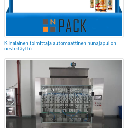
Kiinalainen toimittaja automaattinen hunajapullon
nesteitäyttö