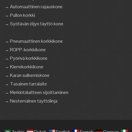
→ Automaattinen rajauskone
→ Pullon korkki
→ Syötävän öljyn täyttö kone
→ Pneumaattinen korkkikone
→ ROPP-korkkikone
→ Pyörivä korkkikone
→ Kierrekorkkikone
→ Karan sulkemiskone
→ Tasainen tarralaite
→ Merkintälaitteen sijoittaminen
→ Nestemäinen täyttölinja
Arabic
Dutch
English
French
German