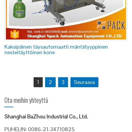
Kaksipäinen täysautomaatti mäntätyyppinen
nesteitäyttöinen kone
Artikkelien
1
2
3
Seuraava
selaus
Ota meihin yhteyttä
Shanghai BaZhou Industrial Co., Ltd.
PUHELIN: 0086-21-34710825