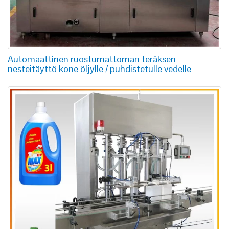
Automaattinen ruostumattoman teräksen
nesteitäyttö kone öljylle / puhdistetulle vedelle