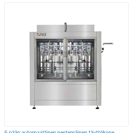
6 pään automaattinen nestemäinen täyttökone