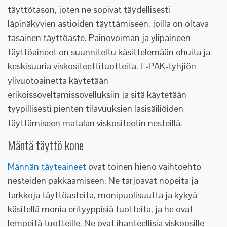
täyttötason, joten ne sopivat täydellisesti
läpinäkyvien astioiden täyttämiseen, joilla on oltava
tasainen täyttöaste. Painovoiman ja ylipaineen
täyttöaineet on suunniteltu käsittelemään ohuita ja
keskisuuria viskositeettituotteita. E-PAK-tyhjiön
ylivuotoainetta käytetään
erikoissoveltamissovelluksiin ja sitä käytetään
tyypillisesti pienten tilavuuksien lasisäiliöiden
täyttämiseen matalan viskositeetin nesteillä.
Mäntä täyttö kone
Männän täyteaineet
ovat toinen hieno vaihtoehto
nesteiden pakkaamiseen. Ne tarjoavat nopeita ja
tarkkoja täyttöasteita, monipuolisuutta ja kykyä
käsitellä monia erityyppisiä tuotteita, ja he ovat
lempeitä tuotteille. Ne ovat ihanteellisia viskoosille