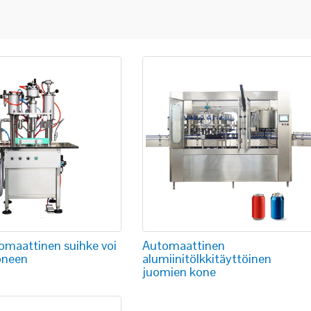
omaattinen suihke voi
Automaattinen
oneen
alumiinitölkkitäyttöinen
juomien kone