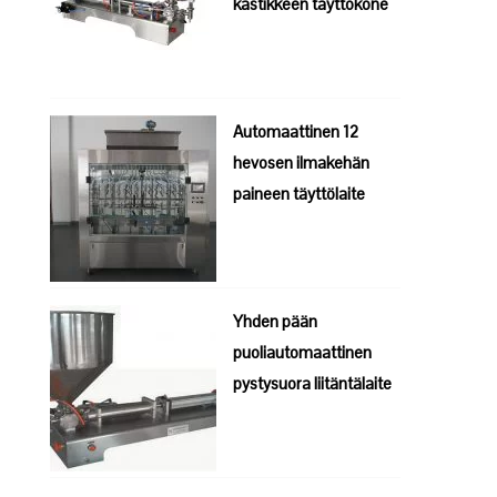
kastikkeen täyttökone
Automaattinen 12
hevosen ilmakehän
paineen täyttölaite
Yhden pään
puoliautomaattinen
pystysuora liitäntälaite