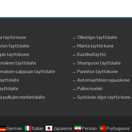
a täyttö kone
→ Oliiviöljyn täyttölaite
en täyttölaite
→ Mäntä täyttö kone
pin täyttökone
→ Kastikeitäyttö
äinen täyttölaite
→ Shampoon täyttölaite
äisen saippuan täyttölaite
→ Punnitse täyttökone
äyttölaite
→ Automaattinen rajauskone
äyttölaite
→ Pullon korkki
 pullojen merkintälaite
→ Syötävän öljyn täyttö kone
German
Italian
Japanese
Persian
Portuguese