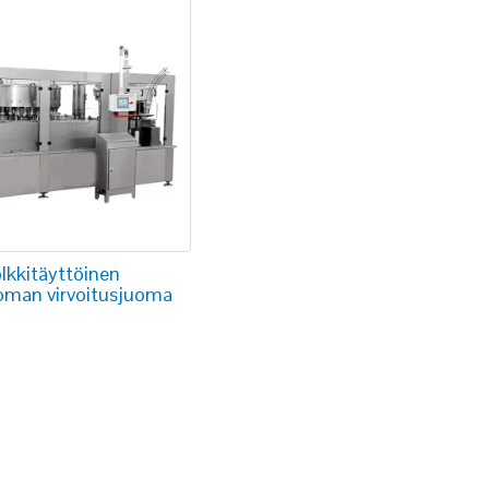
ölkkitäyttöinen
oman virvoitusjuoma