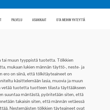
T
PALVELU
ASIAKKAAT
OTA MEIHIN YHTEYTTÄ
aa tai muun tyyppistä tuotetta. Tölkkien
etta, mukaan lukien männän täyttö-, neste- ja
ero on siinä, että tölkitäyteaineet on
nniteltu käsittelemään lasia, muovia ja muun
ä vetää tuotetta tuotteen tilasta täyttääkseen
n suuntaa mäntästä, pyöritetään siten, että
nnetään takaisin siten, että männän vetäessä
ttää. Nestemäisten tölkkien täyteaineet ovat