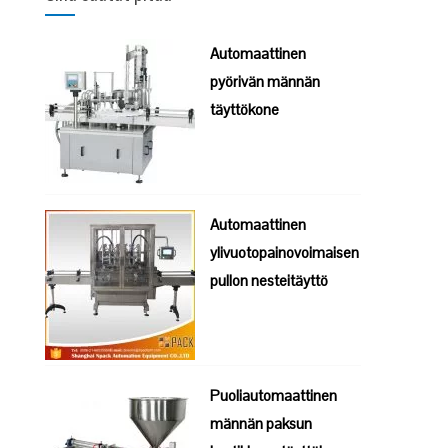
Automaattinen
pyörivän männän
täyttökone
Automaattinen
ylivuotopainovoimaisen
pullon nesteitäyttö
Puoliautomaattinen
männän paksun