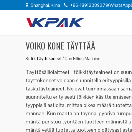
Shanghai, Kiina
+86-18912389279(WhatsApp
VOIKO KONE TÄYTTÄÄ
Koti
/
Täyttökoneet
/
Can Filling Machine
Täyttösäiliölaitteet - tölkkitäyteaineet on suu
täyttökoneet voidaan suunnitella erityyppisill
taskutäyteaineet. Ne ovat toiminnassaan samanl
suunniteltu erityisesti tölkkien käsittelemise
tyyppisiä astioita. mittaa oikea määrä tuotetta
männän. Kun mäntä on täynnä, pyörivä rumpuven
mäntä puristuu työntäen tuotteen männistä ulo
mäntä vetää tuotetta tuotteen pidätysastiasta