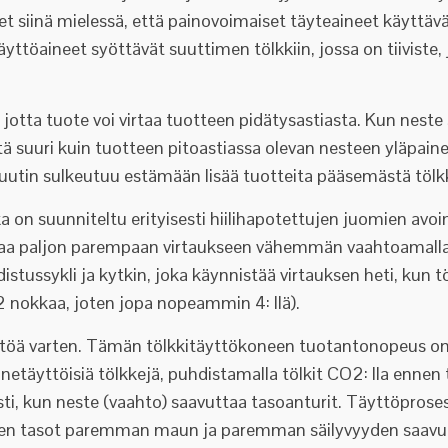
t siinä mielessä, että painovoimaiset täyteaineet käyttä
ttöaineet syöttävät suuttimen tölkkiin, jossa on tiiviste,
 jotta tuote voi virtaa tuotteen pidätysastiasta. Kun nes
htä suuri kuin tuotteen pitoastiassa olevan nesteen yläpai
 suutin sulkeutuu estämään lisää tuotteita pääsemästä tölkk
 on suunniteltu erityisesti hiilihapotettujen juomien 
 johtaa paljon parempaan virtaukseen vähemmän vaahtoamall
ussykli ja kytkin, joka käynnistää virtauksen heti, kun tö
(2 nokkaa, joten jopa nopeammin 4: llä).
yttöä varten. Tämän tölkkitäyttökoneen tuotantonopeus on 
inetäyttöisiä tölkkejä, puhdistamalla tölkit CO2: lla ennen 
i, kun neste (vaahto) saavuttaa tasoanturit. Täyttöproses
en tasot paremman maun ja paremman säilyvyyden saavut