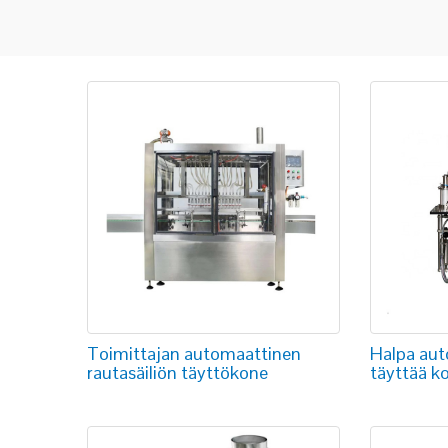
Toimittajan automaattinen
Halpa aut
rautasäiliön täyttökone
täyttää k