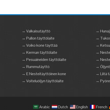
→ Valkaisutäyttö
→ Hunaj
→ Pullon täyttölaite
→ Tukost
→ Voiko kone täyttää
→ Ketsu
→ Kerman täyttölaite
→ Nestem
→ Pesuaineiden täyttölaite
→ Nestem
→ Rummutäyttö
→ Öljynt
→ E Nesteitäyttöinen kone
→ Liitä t
→ Voiteluöljyn täyttölaite
→ Pyöreä
Arabic
Dutch
English
French