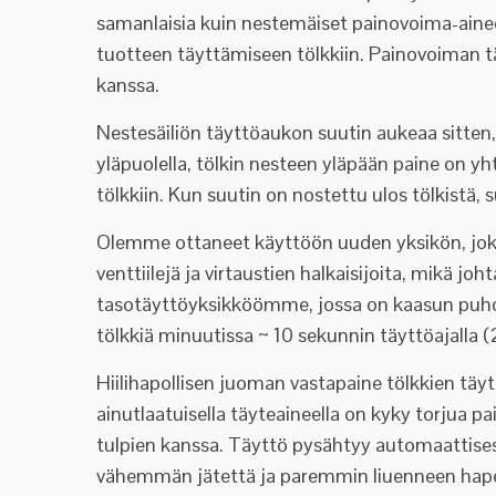
samanlaisia kuin nestemäiset painovoima-ainee
tuotteen täyttämiseen tölkkiin. Painovoiman täy
kanssa.
Nestesäiliön täyttöaukon suutin aukeaa sitten,
yläpuolella, tölkin nesteen yläpään paine on y
tölkkiin. Kun suutin on nostettu ulos tölkistä,
Olemme ottaneet käyttöön uuden yksikön, joka
venttiilejä ja virtaustien halkaisijoita, mikä
tasotäyttöyksikköömme, jossa on kaasun puhdist
tölkkiä minuutissa ~ 10 sekunnin täyttöajalla 
Hiilihapollisen juoman vastapaine tölkkien tä
ainutlaatuisella täyteaineella on kyky torjua pa
tulpien kanssa. Täyttö pysähtyy automaattisest
vähemmän jätettä ja paremmin liuenneen hap