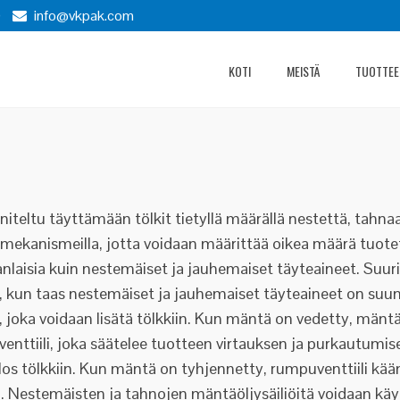
)
info@vkpak.com
KOTI
MEISTÄ
TUOTTEE
nniteltu täyttämään tölkit tietyllä määrällä nestettä, tahn
ä mekanismeilla, jotta voidaan määrittää oikea määrä tuot
aisia kuin nestemäiset ja jauhemaiset täyteaineet. Suurin 
en, kun taas nestemäiset ja jauhemaiset täyteaineet on suu
, joka voidaan lisätä tölkkiin. Kun mäntä on vedetty, mänt
ttiili, joka säätelee tuotteen virtauksen ja purkautumise
s tölkkiin. Kun mäntä on tyhjennetty, rumpuventtiili kää
. Nestemäisten ja tahnojen mäntäöljysäiliöitä voidaan käy