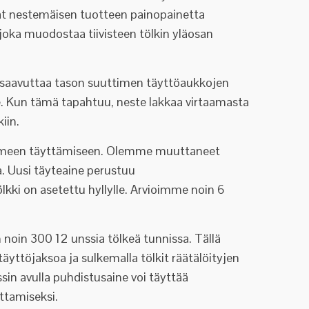
vät nestemäisen tuotteen painopainetta
 joka muodostaa tiivisteen tölkin yläosan
te saavuttaa tason suuttimen täyttöaukkojen
ne. Kun tämä tapahtuu, neste lakkaa virtaamasta
iin.
avoimeen täyttämiseen. Olemme muuttaneet
a. Uusi täyteaine perustuu
lkki on asetettu hyllylle. Arvioimme noin 6
noin 300 12 unssia tölkeä tunnissa. Tällä
täyttöjaksoa ja sulkemalla tölkit räätälöityjen
sin avulla puhdistusaine voi täyttää
tamiseksi.