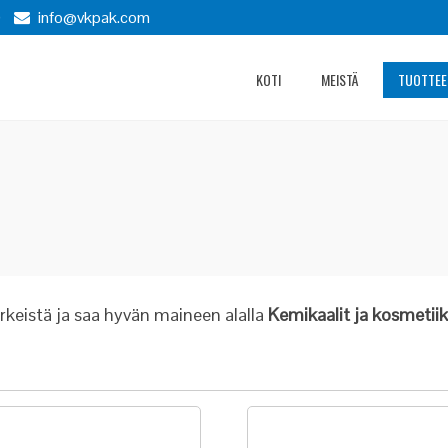
)
info@vkpak.com
KOTI
MEISTÄ
TUOTTEE
keistä ja saa hyvän maineen alalla
Kemikaalit ja kosmetiikk