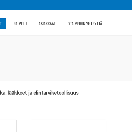
T
PALVELU
ASIAKKAAT
OTA MEIHIN YHTEYTTÄ
a, lääkkeet ja elintarviketeollisuus
.