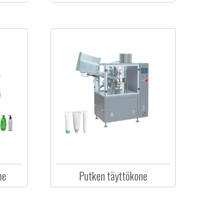
ne
Putken täyttökone