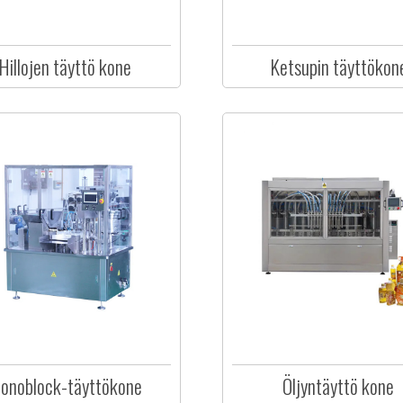
Hillojen täyttö kone
Ketsupin täyttökon
onoblock-täyttökone
Öljyntäyttö kone