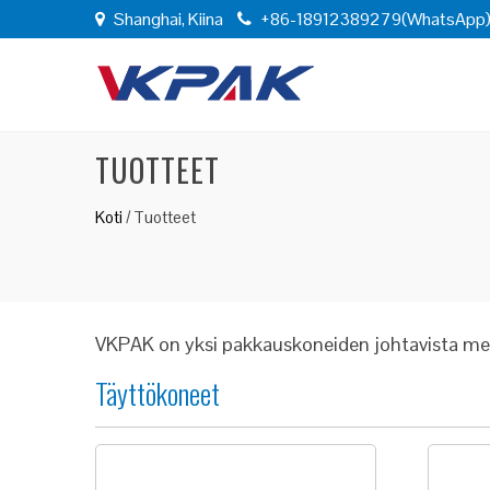
Shanghai, Kiina
+86-18912389279(WhatsApp
TUOTTEET
Koti
/
Tuotteet
VKPAK on yksi pakkauskoneiden johtavista mer
Täyttökoneet