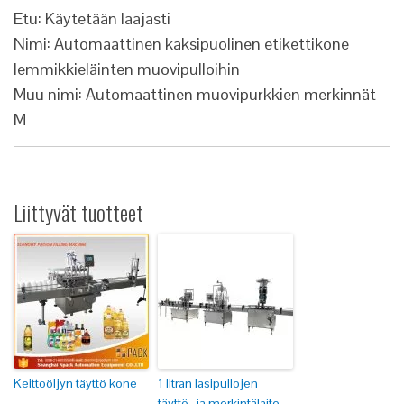
Etu: Käytetään laajasti
Nimi: Automaattinen kaksipuolinen etikettikone
lemmikkieläinten muovipulloihin
Muu nimi: Automaattinen muovipurkkien merkinnät
M
Liittyvät tuotteet
Keittoöljyn täyttö kone
1 litran lasipullojen
täyttö- ja merkintälaite