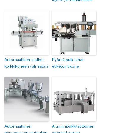
Automaattinen pullon
Pyöreä pullotarran
korkkikoneen valmistaja
etiketöintikone
Automaattinen
Alumiinitölkkitäyttöinen
nestemäisen olutpullon
energiajuoman