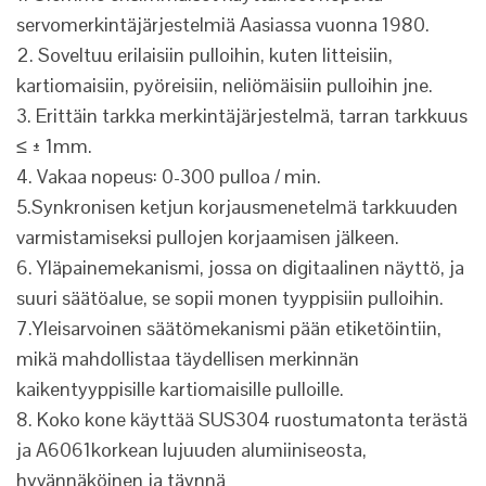
servomerkintäjärjestelmiä Aasiassa vuonna 1980.
2. Soveltuu erilaisiin pulloihin, kuten litteisiin,
kartiomaisiin, pyöreisiin, neliömäisiin pulloihin jne.
3. Erittäin tarkka merkintäjärjestelmä, tarran tarkkuus
≤ ± 1mm.
4. Vakaa nopeus: 0-300 pulloa / min.
5.Synkronisen ketjun korjausmenetelmä tarkkuuden
varmistamiseksi pullojen korjaamisen jälkeen.
6. Yläpainemekanismi, jossa on digitaalinen näyttö, ja
suuri säätöalue, se sopii monen tyyppisiin pulloihin.
7.Yleisarvoinen säätömekanismi pään etiketöintiin,
mikä mahdollistaa täydellisen merkinnän
kaikentyyppisille kartiomaisille pulloille.
8. Koko kone käyttää SUS304 ruostumatonta terästä
ja A6061korkean lujuuden alumiiniseosta,
hyvännäköinen ja täynnä