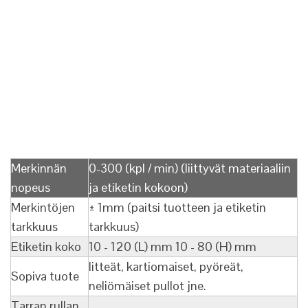
Merkinnän
0-300 (kpl / min) (liittyvät materiaaliin
nopeus
ja etiketin kokoon)
Merkintöjen
± 1mm (paitsi tuotteen ja etiketin
tarkkuus
tarkkuus)
Etiketin koko
10 - 120 (L) mm 10 - 80 (H) mm
litteät, kartiomaiset, pyöreät,
Sopiva tuote
neliömäiset pullot jne.
Tarran rullan