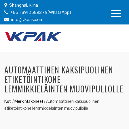
Shanghai, Kiina
+86-18912389279(WhatsApp)
info@vkpak.com
AUTOMAATTINEN KAKSIPUOLINEN
ETIKETÖINTIKONE
LEMMIKKIELÄINTEN MUOVIPULLOLLE
Koti
/
Merkintäkoneet
/
Automaattinen kaksipuolinen
etiketöintikone lemmikkieläinten muovipullolle