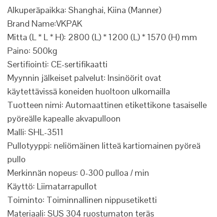
Alkuperäpaikka: Shanghai, Kiina (Manner)
Brand Name:VKPAK
Mitta (L * L * H): 2800 (L) * 1200 (L) * 1570 (H) mm
Paino: 500kg
Sertifiointi: CE-sertifikaatti
Myynnin jälkeiset palvelut: Insinöörit ovat
käytettävissä koneiden huoltoon ulkomailla
Tuotteen nimi: Automaattinen etikettikone tasaiselle
pyöreälle kapealle akvapulloon
Malli: SHL-3511
Pullotyyppi: neliömäinen litteä kartiomainen pyöreä
pullo
Merkinnän nopeus: 0-300 pulloa / min
Käyttö: Liimatarrapullot
Toiminto: Toiminnallinen nippusetiketti
Materiaali: SUS 304 ruostumaton teräs