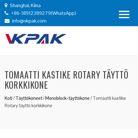
Shanghai, Kiina
+86-18912389279(WhatsApp)
info@vkpak.com
TOMAATTI KASTIKE ROTARY TÄYTTÖ
KORKKIKONE
Koti
/
Täyttökoneet
/
Monoblock-täyttökone
/
Tomaatti kastike
Rotary täyttö korkkikone