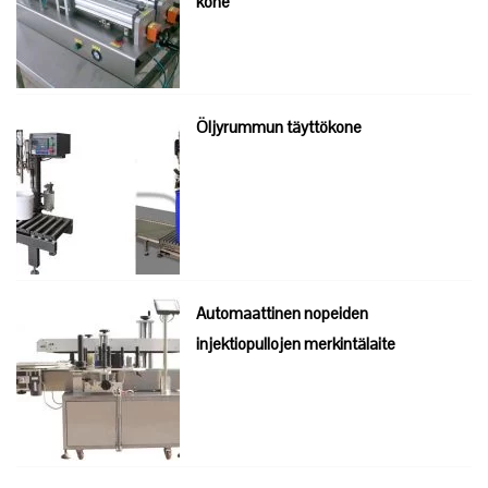
kone
Öljyrummun täyttökone
Automaattinen nopeiden
injektiopullojen merkintälaite