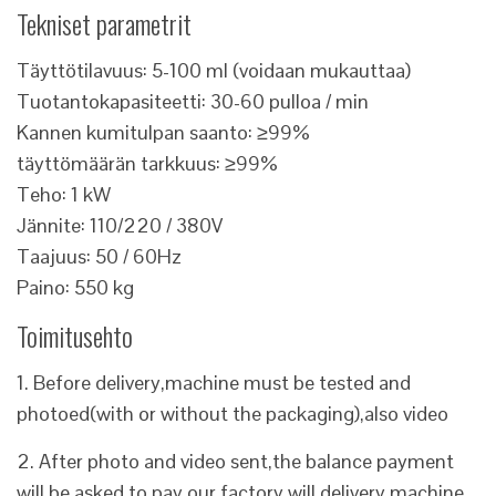
Tekniset parametrit
Täyttötilavuus: 5-100 ml (voidaan mukauttaa)
Tuotantokapasiteetti: 30-60 pulloa / min
Kannen kumitulpan saanto: ≥99%
täyttömäärän tarkkuus: ≥99%
Teho: 1 kW
Jännite: 110/220 / 380V
Taajuus: 50 / 60Hz
Paino: 550 kg
Toimitusehto
1. Before delivery,machine must be tested and
photoed(with or without the packaging),also video
2. After photo and video sent,the balance payment
will be asked to pay,our factory will delivery machine