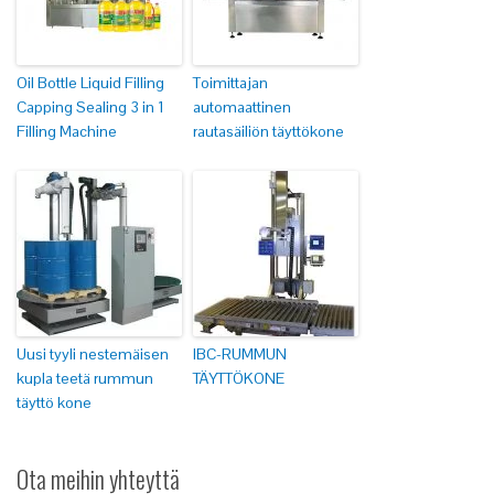
Oil Bottle Liquid Filling
Toimittajan
Capping Sealing 3 in 1
automaattinen
Filling Machine
rautasäiliön täyttökone
Uusi tyyli nestemäisen
IBC-RUMMUN
kupla teetä rummun
TÄYTTÖKONE
täyttö kone
Ota meihin yhteyttä