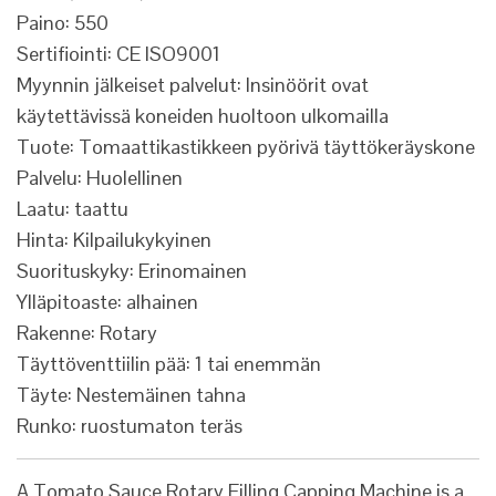
Paino: 550
Sertifiointi: CE ISO9001
Myynnin jälkeiset palvelut: Insinöörit ovat
käytettävissä koneiden huoltoon ulkomailla
Tuote: Tomaattikastikkeen pyörivä täyttökeräyskone
Palvelu: Huolellinen
Laatu: taattu
Hinta: Kilpailukykyinen
Suorituskyky: Erinomainen
Ylläpitoaste: alhainen
Rakenne: Rotary
Täyttöventtiilin pää: 1 tai enemmän
Täyte: Nestemäinen tahna
Runko: ruostumaton teräs
A Tomato Sauce Rotary Filling Capping Machine is a