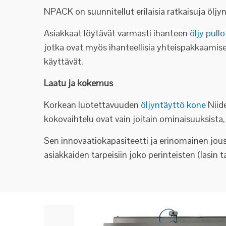
NPACK on suunnitellut erilaisia ratkaisuja ölj
Asiakkaat löytävät varmasti ihanteen
öljy pull
jotka ovat myös ihanteellisia yhteispakkaamiseen
käyttävät.
Laatu ja kokemus
Korkean luotettavuuden
öljyntäyttö kone
Niid
kokovaihtelu ovat vain joitain ominaisuuksista
Sen innovaatiokapasiteetti ja erinomainen jous
asiakkaiden tarpeisiin joko perinteisten (lasin ta