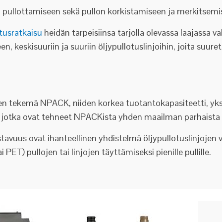
yn pullottamiseen sekä pullon korkistamiseen ja merkitsemi
otusratkaisu
heidän tarpeisiinsa tarjolla olevassa laajassa va
, keskisuuriin ja suuriin öljypullotuslinjoihin, joita suuret
en tekemä NPACK, niiden korkea tuotantokapasiteetti, yks
, jotka ovat tehneet NPACKista yhden maailman parhaista p
tavuus ovat ihanteellinen yhdistelmä öljypullotuslinjojen 
i PET) pullojen tai linjojen täyttämiseksi pienille pullille.