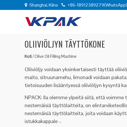
Shanghai, Kiina
+86-18912389279(WhatsApp
OLIIVIÖLJYN TÄYTTÖKONE
Koti
/
Olive Oil Filling Machine
Oliiviöljy voidaan yksinkertaisesti täyttää olii
maito, sitruunamehu, limonadi voidaan pakata. Ol
tietoisuuden lisääntyessä oliiviöljyn kysyntä ka
NPACK: lla olemme ylpeitä siitä, että voimme toi
nestemäisiä täyttölaitteita, on elintarviketeollis
nestemäisiä täyttölaitteita, joita voidaan käytt
istukkakappale -.