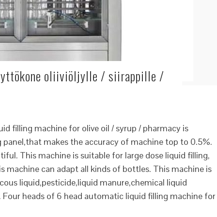
tökone oliiviöljylle / siirappille /
 filling machine for olive oil / syrup / pharmacy is
 panel,that makes the accuracy of machine top to 0.5%.
ul. This machine is suitable for large dose liquid filling,
s machine can adapt all kinds of bottles. This machine is
iscous liquid,pesticide,liquid manure,chemical liquid
 Four heads of 6 head automatic liquid filling machine for