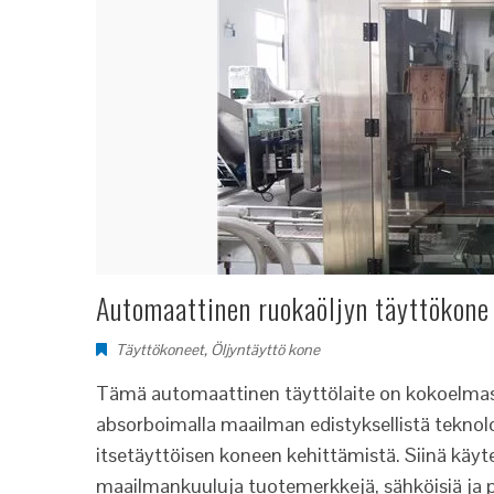
Automaattinen ruokaöljyn täyttökone 
Täyttökoneet
,
Öljyntäyttö kone
Tämä automaattinen täyttölaite on kokoel
absorboimalla maailman edistyksellistä tekno
itsetäyttöisen koneen kehittämistä. Siinä käyt
maailmankuuluja tuotemerkkejä, sähköisiä ja 