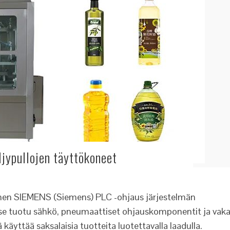
ljypullojen täyttökoneet
inen SIEMENS (Siemens) PLC -ohjaus järjestelmän
tse tuotu sähkö, pneumaattiset ohjauskomponentit ja vak
käyttää saksalaisia tuotteita luotettavalla laadulla.