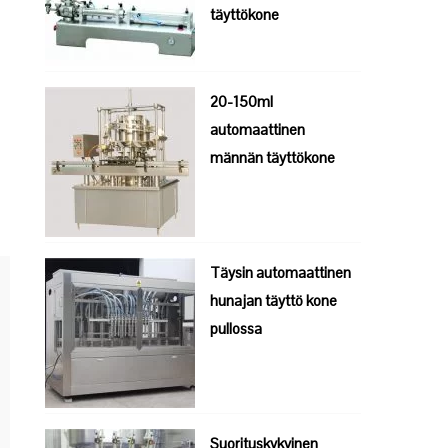
täyttökone
20-150ml
automaattinen
männän täyttökone
Täysin automaattinen
hunajan täyttö kone
pullossa
Suorituskykyinen