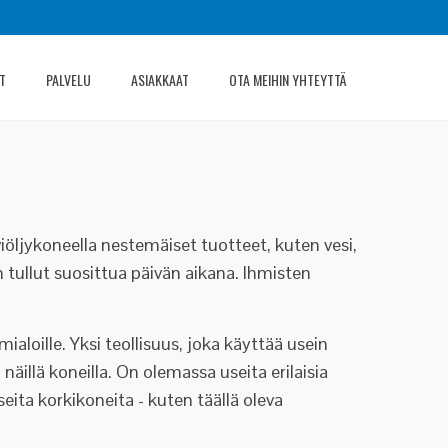
T
PALVELU
ASIAKKAAT
OTA MEIHIN YHTEYTTÄ
iviöljykoneella nestemäiset tuotteet, kuten vesi,
n tullut suosittua päivän aikana. Ihmisten
ialoille. Yksi teollisuus, joka käyttää usein
 näillä koneilla. On olemassa useita erilaisia
seita korkikoneita - kuten täällä oleva