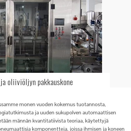
ja oliiviöljyn pakkauskone
massamme monen vuoden kokemus tuotannosta,
logiatutkimusta ja uuden sukupolven automaattisen
etään männän kvantitatiivista teoriaa, käytettyjä
pneumaattisia komponentteja, joissa ihmisen ja koneen