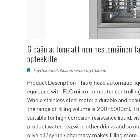
6 pään automaattinen nestemäinen täyt
apteekille
Täyttökoneet
,
Nestemäinen täyttökone
Product Description This 6 head automatic liquid
equipped with PLC micro computer controlling
Whole stainless steel materia,durable and beautif
the range of filling volume is 200~5000ml. Thi
suitable for high corrosion resistance liquid, v
product,water, tea,wine,other drinks and so on.
olive oil / syrup / pharmacy makes filling more…