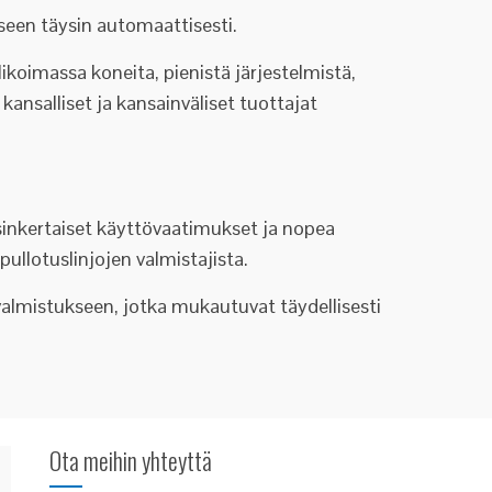
seen täysin automaattisesti.
likoimassa koneita, pienistä järjestelmistä,
 kansalliset ja kansainväliset tuottajat
inkertaiset käyttövaatimukset ja nopea
ullotuslinjojen valmistajista.
valmistukseen, jotka mukautuvat täydellisesti
Ota meihin yhteyttä