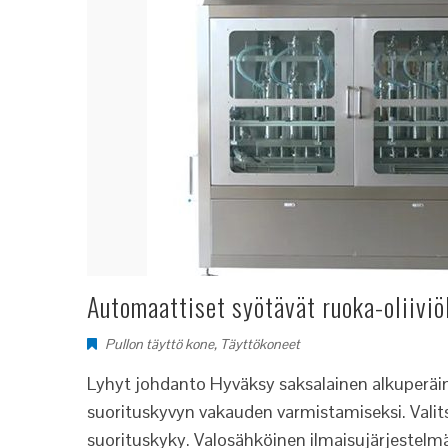
Automaattiset syötävät ruoka-oliiviö
Pullon täyttö kone
,
Täyttökoneet
Lyhyt johdanto Hyväksy saksalainen alkuperä
suorituskyvyn vakauden varmistamiseksi. Vali
suorituskyky. Valosähköinen ilmaisujärjestelmä 