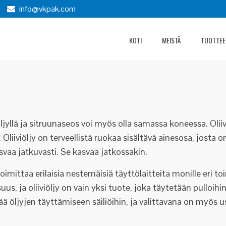
)
info@vkpak.com
KOTI
MEISTÄ
TUOTTEE
viöljyllä ja sitruunaseos voi myös olla samassa koneessa. Oli
iiviöljy on terveellistä ruokaa sisältävä ainesosa, josta o
svaa jatkuvasti. Se kasvaa jatkossakin.
mittaa erilaisia nestemäisiä täyttölaitteita monille eri toim
uus, ja oliiviöljy on vain yksi tuote, joka täytetään pulloihin
ää öljyjen täyttämiseen säiliöihin, ja valittavana on myös u