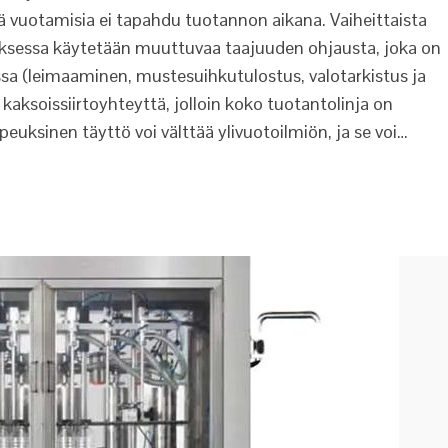
ä vuotamisia ei tapahdu tuotannon aikana. Vaiheittaista
ksessa käytetään muuttuvaa taajuuden ohjausta, joka on
sa (leimaaminen, mustesuihkutulostus, valotarkistus ja
kaksoissiirtoyhteyttä, jolloin koko tuotantolinja on
euksinen täyttö voi välttää ylivuotoilmiön, ja se voi…