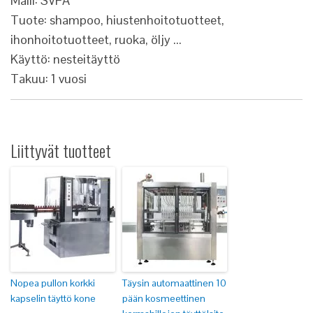
Malli: SVFA
Tuote: shampoo, hiustenhoitotuotteet,
ihonhoitotuotteet, ruoka, öljy ...
Käyttö: nesteitäyttö
Takuu: 1 vuosi
Liittyvät tuotteet
Nopea pullon korkki
Täysin automaattinen 10
kapselin täyttö kone
pään kosmeettinen