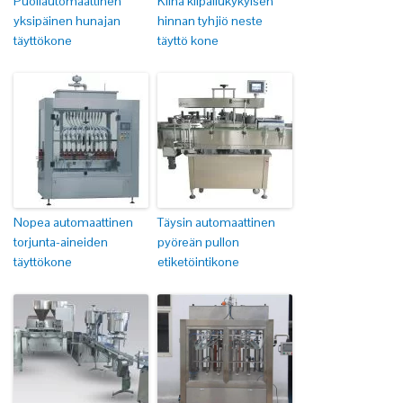
Puoliautomaattinen
Kiina kilpailukykyisen
yksipäinen hunajan
hinnan tyhjiö neste
täyttökone
täyttö kone
Nopea automaattinen
Täysin automaattinen
torjunta-aineiden
pyöreän pullon
täyttökone
etiketöintikone