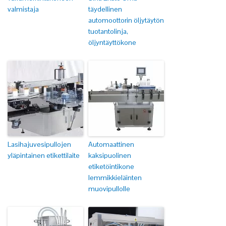
valmistaja
täydellinen
automoottorin öljytäytön
tuotantolinja,
öljyntäyttökone
Lasihajuvesipullojen
Automaattinen
yläpintainen etikettilaite
kaksipuolinen
etiketöintikone
lemmikkieläinten
muovipullolle