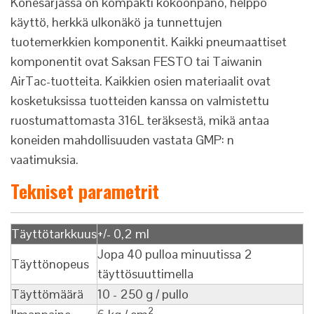
Konesarjassa on kompakti kokoonpano, helppo
käyttö, herkkä ulkonäkö ja tunnettujen
tuotemerkkien komponentit. Kaikki pneumaattiset
komponentit ovat Saksan FESTO tai Taiwanin
AirTac-tuotteita. Kaikkien osien materiaalit ovat
kosketuksissa tuotteiden kanssa on valmistettu
ruostumattomasta 316L teräksestä, mikä antaa
koneiden mahdollisuuden vastata GMP: n
vaatimuksia.
Tekniset parametrit
Täyttötarkkuus
+/- 0,2 ml
Jopa 40 pulloa minuutissa 2
Täyttönopeus
täyttösuuttimella
Täyttömäärä
10 - 250 g / pullo
2