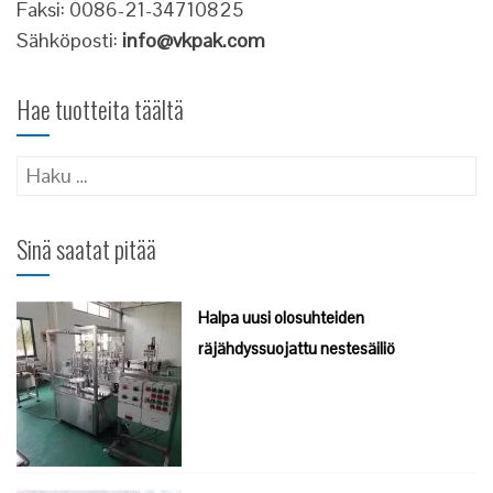
Faksi: 0086-21-34710825
Sähköposti:
info@vkpak.com
Hae tuotteita täältä
Haku:
Sinä saatat pitää
Halpa uusi olosuhteiden
räjähdyssuojattu nestesäiliö