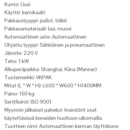
Kunto: Uusi
Käyttö: kemikaalit
Pakkaustyyppi: pullot, tölkit
Pakkausmateriaali: lasi, muovi
Automaattinen aste: Automaattinen
Ohjattu tyyppi: Sähköinen ja pneumaattinen
Jännite: 220 V
Teho: 1 kW
Alkuperäpaikka: Shanghai, Kiina (Manner)
Tuotemerkki: VKPAK
Mitat (L * W * H): L600 * W600 * H1400MM
Paino: 150 kg
Sertifiointi: ISO 9001
Myynnin jälkeiset palvelut: Insinöörit ovat
käytettävissä koneiden huoltoon ulkomailla
Tuotteen nimi: Automaattinen kerman täyttökone