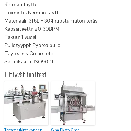
Kerman täyttö
Toiminto: Kerman täyttö
Materiaali: 316L + 304 ruostumaton teräs
Kapasiteetti: 20-30BPM
Takuu: 1 vuosi
Pullotyyppi: Pyöreä pullo
Täyteaine: Cream.etc
Sertifikaatti: ISO9001
Liittyvät tuotteet
Tarramerkintäkoneen
Sina Ekato Oma