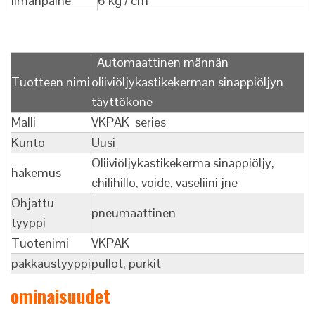
Ilmanpaine
6 kg / cm
Automaattinen männän
Tuotteen nimi
oliiviöljykastikekerman sinappiöljyn
täyttökone
Malli
VKPAK series
Kunto
Uusi
Oliiviöljykastikekerma sinappiöljy,
hakemus
chilihillo, voide, vaseliini jne
Ohjattu
pneumaattinen
tyyppi
Tuotenimi
VKPAK
pakkaustyyppi
pullot, purkit
ominaisuudet