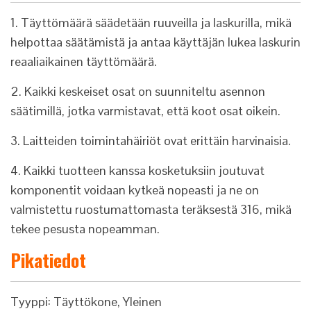
1. Täyttömäärä säädetään ruuveilla ja laskurilla, mikä
helpottaa säätämistä ja antaa käyttäjän lukea laskurin
reaaliaikainen täyttömäärä.
2. Kaikki keskeiset osat on suunniteltu asennon
säätimillä, jotka varmistavat, että koot osat oikein.
3. Laitteiden toimintahäiriöt ovat erittäin harvinaisia.
4. Kaikki tuotteen kanssa kosketuksiin joutuvat
komponentit voidaan kytkeä nopeasti ja ne on
valmistettu ruostumattomasta teräksestä 316, mikä
tekee pesusta nopeamman.
Pikatiedot
Tyyppi: Täyttökone, Yleinen