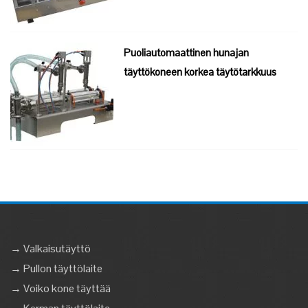
Puoliautomaattinen hunajan
täyttökoneen korkea täytötarkkuus
→ Valkaisutäyttö
→ Pullon täyttölaite
→ Voiko kone täyttää