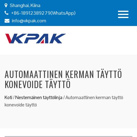
Shanghai, Kiina
+86-18912389279(WhatsApp)
info@vkpak.com
AUTOMAATTINEN KERMAN TÄYTTÖ
KONEVOIDE TÄYTTÖ
Koti
/
Nestemäinen täyttölinja
/
Automaattinen kerman täyttö
konevoide täyttö