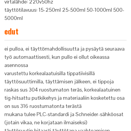
virtalähde: 220v50hz
täyttötilavuus: 15-250ml 25-500ml 50-1000ml 500-
5000ml
edut
ei pulloa, ei täyttömahdollisuutta ja pysäytä seuraava
työ automaattisesti, kun pullo ei ollut oikeassa
asennossa
varustettu korkealaatuisilla tippatiivisillä
täyttösuuttimilla, täyttämisen jälkeen, ei tippoja
raskas sus 304 ruostumaton teräs, korkealaatuinen
tig-hitsattu putkikehys ja materiaaliin kosketettu osa
on sus 316 ruostumatonta terästä
mukana tulee PLC-standardi ja Schneider-sähköosat
(jotain vikaa, ne korjataan ilmaiseksi)
täyttösuutin hitaasti täyttötapa vaahtoamisen