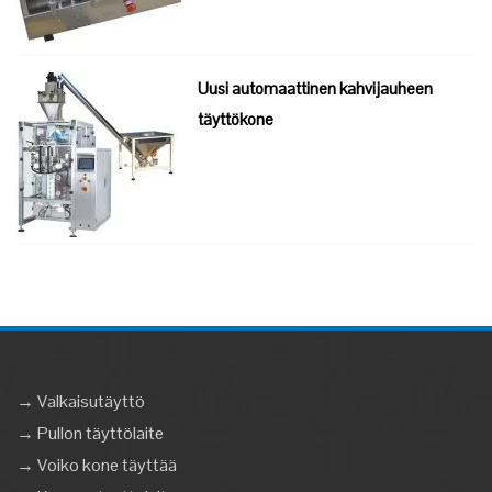
Uusi automaattinen kahvijauheen
täyttökone
→ Valkaisutäyttö
→ Pullon täyttölaite
→ Voiko kone täyttää