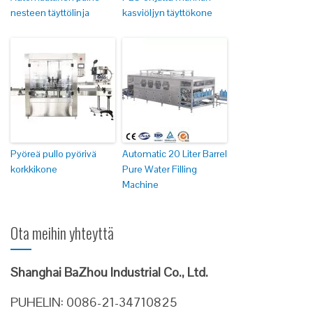
nesteen täyttölinja
kasviöljyn täyttökone
Pyöreä pullo pyörivä
Automatic 20 Liter Barrel
korkkikone
Pure Water Filling
Machine
Ota meihin yhteyttä
Shanghai BaZhou Industrial Co., Ltd.
PUHELIN: 0086-21-34710825