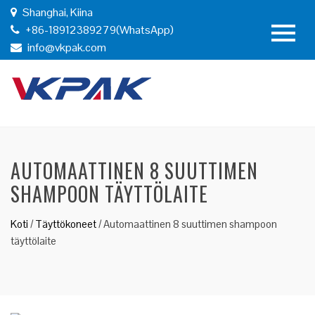
Shanghai, Kiina
+86-18912389279(WhatsApp)
info@vkpak.com
AUTOMAATTINEN 8 SUUTTIMEN
SHAMPOON TÄYTTÖLAITE
Koti
/
Täyttökoneet
/
Automaattinen 8 suuttimen shampoon
täyttölaite