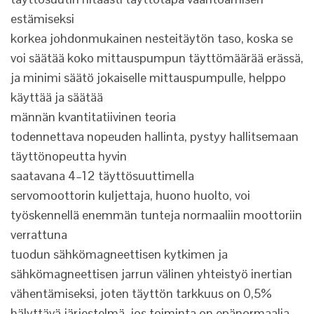
estämiseksi
korkea johdonmukainen nesteitäytön taso, koska se
voi säätää koko mittauspumpun täyttömäärää erässä,
ja minimi säätö jokaiselle mittauspumpulle, helppo
käyttää ja säätää
männän kvantitatiivinen teoria
todennettava nopeuden hallinta, pystyy hallitsemaan
täyttönopeutta hyvin
saatavana 4–12 täyttösuuttimella
servomoottorin kuljettaja, huono huolto, voi
työskennellä enemmän tunteja normaaliin moottoriin
verrattuna
tuodun sähkömagneettisen kytkimen ja
sähkömagneettisen jarrun välinen yhteistyö inertian
vähentämiseksi, joten täyttön tarkkuus on 0,5%
hälyttävä järjestelmä, jos toiminta on epänormaalia