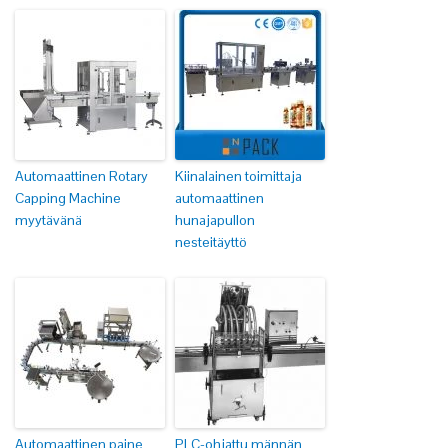
Automaattinen Rotary
Kiinalainen toimittaja
Capping Machine
automaattinen
myytävänä
hunajapullon
nesteitäyttö
Automaattinen paine
PLC-ohjattu männän